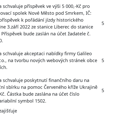
 schvaluje příspěvek ve výši 5 000,-Kč pro
lovací spolek Nové Město pod Smrkem, IČ:
říspěvek k pořádání jízdy historického
5
ne 3.září 2022 ze stanice Liberec do stanice
. Příspěvek bude zaslán na účet žadatele č.
0.
 schvaluje akceptaci nabídky firmy Galileo
r.o., na tvorbu nových webových stránek obce
5
ích.
a schvaluje poskytnutí finančního daru na
ční sbírku na pomoc Červeného kříže Ukrajině
5
-Kč. Částka bude zaslána na účet číslo
riabilní symbol 1502.
ajišťuje