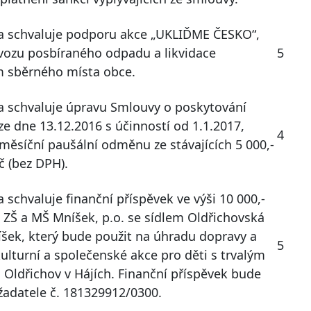
a schvaluje podporu akce „UKLIĎME ČESKO“,
svozu posbíraného odpadu a likvidace
5
m sběrného místa obce.
a schvaluje úpravu Smlouvy o poskytování
e dne 13.12.2016 s účinností od 1.1.2017,
4
měsíční paušální odměnu ze stávajících 5 000,-
č (bez DPH).
 schvaluje finanční příspěvek ve výši 10 000,-
 ZŠ a MŠ Mníšek, p.o. se sídlem Oldřichovská
íšek, který bude použit na úhradu dopravy a
5
lturní a společenské akce pro děti s trvalým
 Oldřichov v Hájích. Finanční příspěvek bude
žadatele č. 181329912/0300.