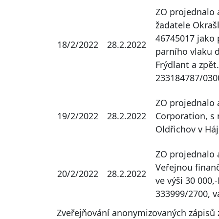
ZO projednalo a
žadatele Okraš
46745017 jako p
18/2/2022
28.2.2022
parního vlaku d
Frýdlant a zpět
233184787/030
ZO projednalo a
19/2/2022
28.2.2022
Corporation, s 
Oldřichov v Háj
ZO projednalo 
Veřejnou finan
20/2/2022
28.2.2022
ve výši 30 000,
333999/2700, va
Zveřejňování anonymizovaných zápisů z