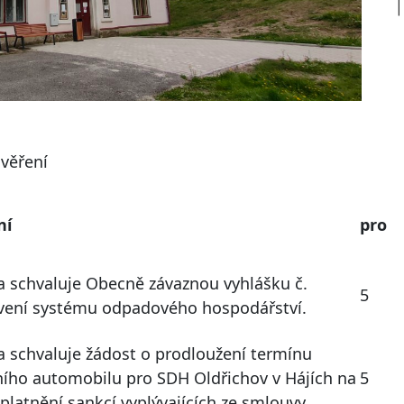
věření
ní
pro
a schvaluje Obecně závaznou vyhlášku č.
5
vení systému odpadového hospodářství.
a schvaluje žádost o prodloužení termínu
ího automobilu pro SDH Oldřichov v Hájích na
5
platnění sankcí vyplývajících ze smlouvy.