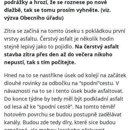
podrážky a hrozí, že se roznese po nové
dlažbě, tak se tomu prosím vyhněte.
(viz.
výzva Obecního úřadu)
Zítra se začíná na tomto úseku s pokládkou první
vrstvy asfaltu. Čerstvý asfalt je několik hodin
stejně lepivý jako to pojidlo.
Na čerstvý asfalt
stavba zítra přes den až do večera nikoho
nepustí, tak s tím počítejte.
Hned na to se nastříkne úsek od kolejí na začátek
dlouhé rovinky za odbočku na "spodní"cestu. V
návaznosti na to se i tento úsek bude asfaltovat.
Do konce týdne by tedy měl být podkladní asfalt
od lesa až ke "spodní cestě". Na tomto téměř
hotovém povrchu se budou postupně zadělávat
kanály. Budou zde tedy díry, které sice budou
označené, ale mohou lecckoho překvapit.