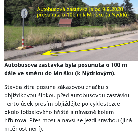
Autobusová zastávka byla posunuta o 100 m
dále ve směru do Mníšku (k Nýdrlovým).
Stavba zítra posune zákazovou značku s
objížďkovou šipkou před autobusovou zastávku.
Tento úsek prosím objíždějte po cyklostezce
okolo fotbalového hřiště a návazně kolem
hřbitova. Přes most a návsí se jezdí stavbou (jiná
možnost není).