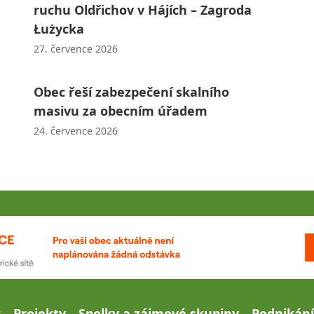
ruchu Oldřichov v Hájích – Zagroda
Łużycka
27. července 2026
Obec řeší zabezpečení skalního
masivu za obecním úřadem
24. července 2026
c
Projekty
Spolky a zájmové skupiny
Podnikání