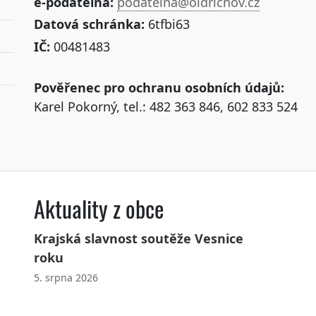
e-podatelna:
podatelna@oldrichov.cz
Datová schránka:
6tfbi63
IČ:
00481483
Pověřenec pro ochranu osobních údajů:
Karel Pokorný, tel.: 482 363 846, 602 833 524
Aktuality z obce
Krajská slavnost soutěže Vesnice
roku
5. srpna 2026