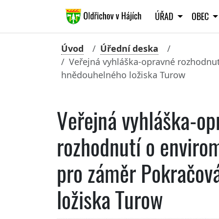
ÚŘAD
OBEC
Úvod
Úřední deska
Veřejná vyhláška-opravné rozhodnu
hnědouhelného ložiska Turow
Veřejná vyhláška-op
rozhodnutí o enviro
pro záměr Pokračov
ložiska Turow