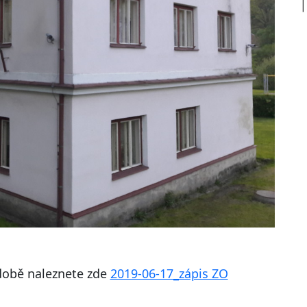
době naleznete zde
2019-06-17_zápis ZO