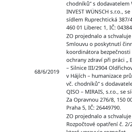
chodníků“ s dodavatelem
INVEST WÜNSCH s.r.o., se
sídlem Ruprechtická 387/4
460 01 Liberec 1, IČ: 0438
ZO projednalo a schvaluje
Smlouvu o poskytnutí činn
koordinátora bezpečnosti
ochrany zdraví při práci „
– Silnice III/2904 Oldřicho
68/6/2019
v Hájích – humanizace pr
vč. chodníků“ s dodavate
QISO – MIRAIS, s.r.o., se s
Za Opravnou 276/8, 150 0
Praha 5, IČ: 26449790.
ZO projednalo a schvaluje
Rozpočtové opatření č. 2/
které upravuje rozpočet