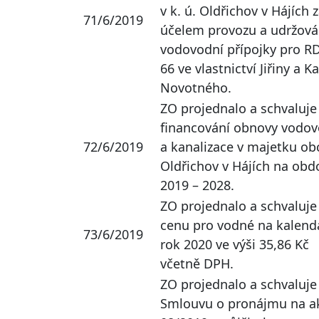
v k. ú. Oldřichov v Hájích 
71/6/2019
účelem provozu a udržová
vodovodní přípojky pro RD
66 ve vlastnictví Jiřiny a Ka
Novotného.
ZO projednalo a schvaluje
financování obnovy vodo
72/6/2019
a kanalizace v majetku ob
Oldřichov v Hájích na obd
2019 – 2028.
ZO projednalo a schvaluje
cenu pro vodné na kalend
73/6/2019
rok 2020 ve výši 35,86 Kč
včetně DPH.
ZO projednalo a schvaluje
Smlouvu o pronájmu na a