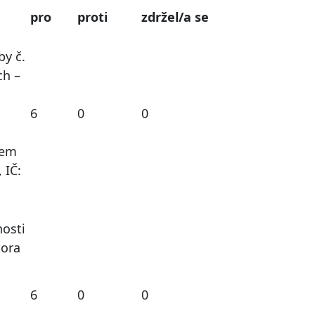
pro
proti
zdržel/a se
y č.
ch –
6
0
0
lem
 IČ:
osti
tora
6
0
0