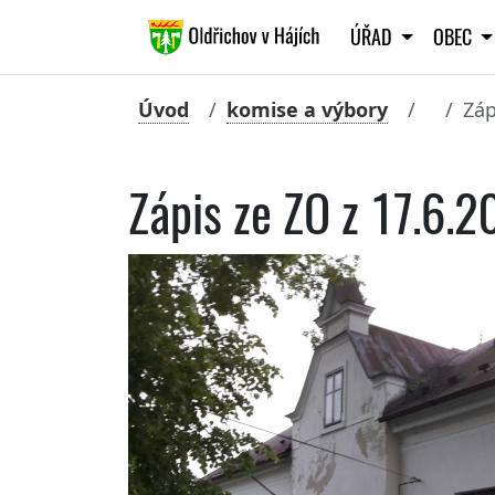
ÚŘAD
OBEC
Úvod
komise a výbory
Záp
Zápis ze ZO z 17.6.2