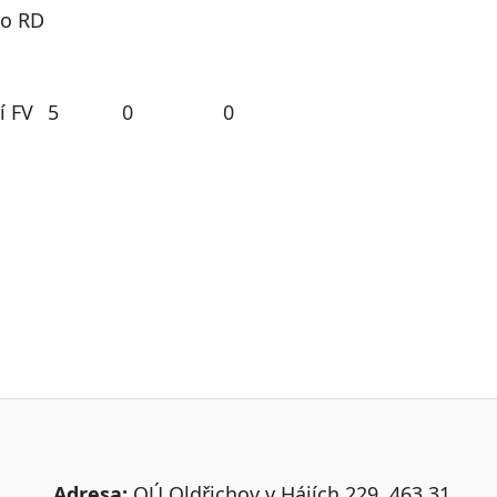
ro RD
í FV
5
0
0
Adresa:
OÚ Oldřichov v Hájích 229, 463 31