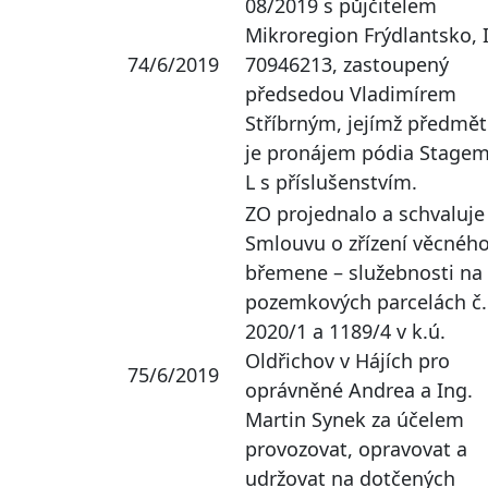
08/2019 s půjčitelem
Mikroregion Frýdlantsko, I
74/6/2019
70946213, zastoupený
předsedou Vladimírem
Stříbrným, jejímž předmě
je pronájem pódia Stagem
L s příslušenstvím.
ZO projednalo a schvaluje
Smlouvu o zřízení věcnéh
břemene – služebnosti na
pozemkových parcelách č.
2020/1 a 1189/4 v k.ú.
Oldřichov v Hájích pro
75/6/2019
oprávněné Andrea a Ing.
Martin Synek za účelem
provozovat, opravovat a
udržovat na dotčených