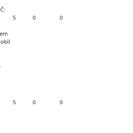
Č:
5
0
0
tem
obil
o
5
0
0