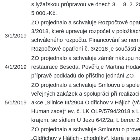
s lyžařskou průpravou ve dnech 3. – 8. 2. 2
5 000,-Kč.
ZO projednalo a schvaluje Rozpočtové opat
3/2018, které upravuje rozpočet v položkác
3/1/2019
schváleného rozpočtu. Financování se nem
Rozpočtové opatření č. 3/2018 je součástí 
ZO projednalo a schvaluje záměr nákupu no
4/1/2019
restaurace Beseda. Pověřuje Martina Hoda
přípravě podkladů do příštího jednání ZO
ZO projednalo a schvaluje Smlouvu o spol
veřejných zakázek a spolupráci při realizaci
5/1/2019
akce „Silnice III/2904 Oldřichov v Hájích (vč
Humanizace)“ ev. č. LK OLP/5794/2018 s 
krajem, se sídlem U Jezu 642/2a, Liberec 2
ZO projednalo a schvaluje Smlouvu o prove
„Oldřichov v Hájích - chodníky“, která je sou