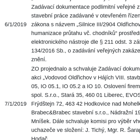
Zadávací dokumentace podlimitní veřejné 
stavební práce zadávané v otevřeném řízen
6/1/2019
zákona s názvem „Silnice III/2904 Oldřichov
humanizace průtahu vč. chodníků“ prostřed
elektronického nástroje dle § 211 odst. 3 z
134/2016 Sb., o zadávání veřejných zakáze
znění.
ZO projednalo a schvaluje Zadávací dokum
akci „Vodovod Oldřichov v Hájích VIII. stavb
05, IO 05.1, IO 05.2 a IO 10. Oslovení fir
spol. S.r.o., Stará 35, 460 01 Liberec, EVOSA
7/1/2019
Frýdštejn 72, 463 42 Hodkovice nad Mohel
Brabec&Brabec stavební s.r.o., Nádražní 1
Mníšek. Dále schvaluje komisi pro výběr v
uchazeče ve složení: J. Tichý, Mgr. R. Šara
Hodač.