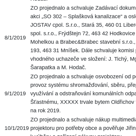
ZO projednalo a schvaluje Zadávací dokum
akci „SO 302 – Splašková kanalizace“ a osl
JOSTAV cpol. S.r.o., Stará 35, 460 01 Lib
spol. s.r.o., Frýdštejn 72, 463 42 Hodkovice
8/1/2019
Mohelkou a Brabec&Brabec stavební s.r.o.,
193, 463 31 Mníšek. Dále schvaluje komisi 
vhodného uchazeče ve složení: J. Tichý, Mg
Šarapatka a M. Hodač.
ZO projednalo a schvaluje osvobození od p
provoz systému shromažďování, sběru, přepr
9/1/2019
využívání a odstraňování komunálních odp
Šťastnému, XXXXX trvale bytem Oldřichov 
na rok 2019.
ZO projednalo a schvaluje nákup multimedi
10/1/2019
projektoru pro potřeby obce a pověřuje Jiř