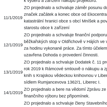
k výběru a zařízení nákupu projektoru.
ZO projednalo a schvaluje záměr posunu d
značek začátek a konec obce od Ekocentra
11/1/2019
katastrální hranici obce s obcí Mníšek a po
starostu obce k zařízení
ZO projednalo a schvaluje finanční podporu
běžkařských stop v Oldřichově v Hájích ve 
12/1/2019
za hodinu vykonané práce. Za tímto účele
uzavřena Dohoda o provedení činnosti.
ZO projednalo a schvaluje Dodatek č. 11 pr
rok 2019 k Rámcové smlouvě o nákupu a z
13/1/2019
knih s Krajskou vědeckou knihovnou v Liberc
sídlem Rumjancevova 1362/1, Liberec I.
ZO projednalo a bere na vědomí Zprávu ze
14/1/2019
finančního výboru bez připomínek.
ZO projednalo a schvaluje členy Stavebníh