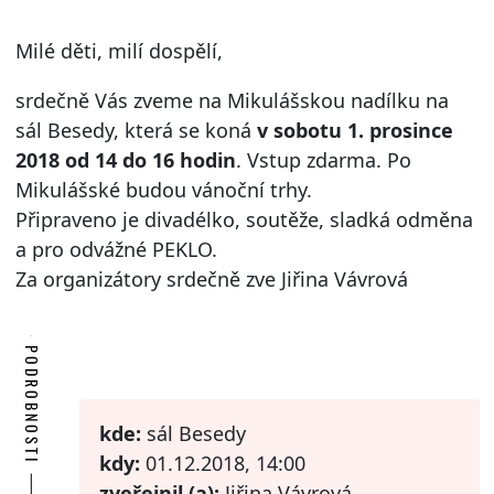
Milé děti, milí dospělí,
srdečně Vás zveme na Mikulášskou nadílku na
sál Besedy, která se koná
v sobotu
1. prosince
2018 od 14 do 16 hodin
. Vstup zdarma. Po
Mikulášské budou vánoční trhy.
Připraveno je divadélko, soutěže, sladká odměna
a pro odvážné PEKLO.
Za organizátory srdečně zve Jiřina Vávrová
PODROBNOSTI
kde:
sál Besedy
kdy:
01.12.2018, 14:00
zveřejnil (a):
Jiřina Vávrová