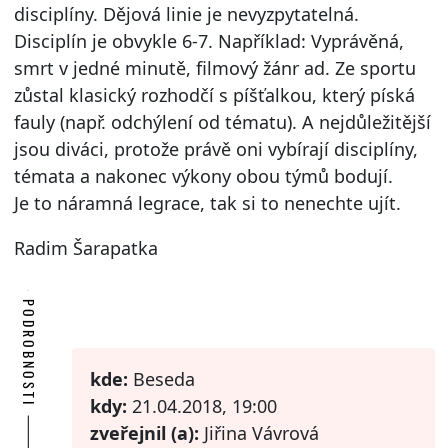
disciplíny. Dějová linie je nevyzpytatelná.
Disciplín je obvykle 6-7. Například: Vyprávěná,
smrt v jedné minutě, filmový žánr ad. Ze sportu
zůstal klasický rozhodčí s píšťalkou, který píská
fauly (např. odchýlení od tématu). A nejdůležitější
jsou diváci, protože právě oni vybírají disciplíny,
témata a nakonec výkony obou týmů bodují.
Je to náramná legrace, tak si to nenechte ujít.
Radim Šarapatka
PODROBNOSTI
kde:
Beseda
kdy:
21.04.2018, 19:00
zveřejnil (a):
Jiřina Vávrová