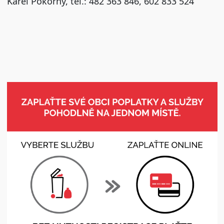
Karel Pokorný, tel.: 482 363 846, 602 833 524