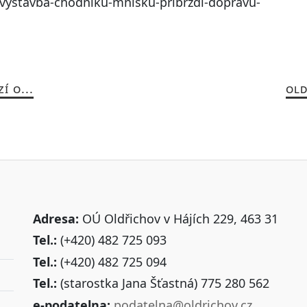
/vystavba-chodniku-mnisku-pribrzdi-dopravu-
Í O...
OLD
Adresa:
OÚ Oldřichov v Hájích 229, 463 31
Tel.:
(+420) 482 725 093
Tel.:
(+420) 482 725 094
Tel.:
(starostka Jana Šťastná) 775 280 562
e-podatelna:
podatelna@oldrichov.cz