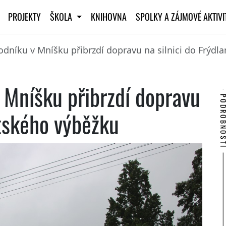
PROJEKTY
ŠKOLA
KNIHOVNA
SPOLKY A ZÁJMOVÉ AKTIV
dníku v Mníšku přibrzdí dopravu na silnici do Frýdl
 Mníšku přibrzdí dopravu
PODROBNO
ntského výběžku