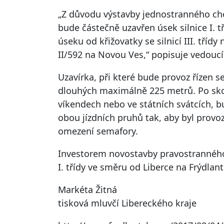
„Z důvodu výstavby jednostranného chod
bude částečně uzavřen úsek silnice I. t
úseku od křižovatky se silnicí III. třídy
II/592 na Novou Ves,“ popisuje vedouc
Uzavírka, při které bude provoz řízen s
dlouhých maximálně 225 metrů. Po skon
víkendech nebo ve státních svátcích, b
obou jízdních pruhů tak, aby byl prov
omezení semafory.
Investorem novostavby pravostranného 
I. třídy ve směru od Liberce na Frýdlant
Markéta Žitná
tisková mluvčí Libereckého kraje