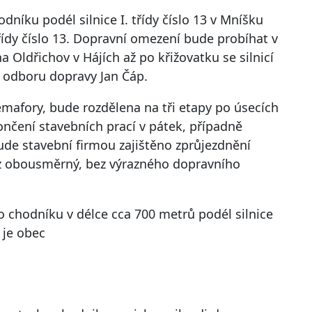
níku podél silnice I. třídy číslo 13 v Mníšku
řídy číslo 13. Dopravní omezení bude probíhat v
 na Oldřichov v Hájích až po křižovatku se silnicí
í odboru dopravy Jan Čáp.
emafory, bude rozdělena na tři etapy po úsecích
čení stavebních prací v pátek, případně
ude stavební firmou zajištěno zprůjezdnění
oz obousměrný, bez výrazného dopravního
chodníku v délce cca 700 metrů podél silnice
 je obec