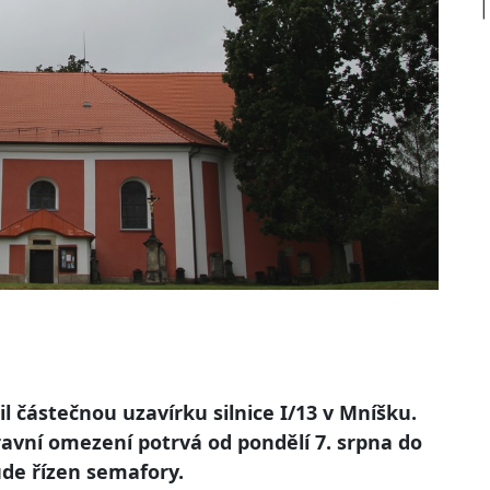
l částečnou uzavírku silnice I/13 v Mníšku.
vní omezení potrvá od pondělí 7. srpna do
ude řízen semafory.