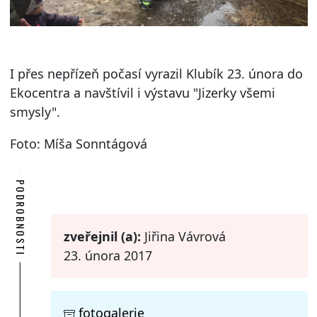
I přes nepřízeň počasí vyrazil Klubík 23. února do
Ekocentra a navštívil i výstavu "Jizerky všemi
smysly".
Foto: Míša Sonntágová
PODROBNOSTI
zveřejnil (a):
Jiřina Vávrová
23. února 2017
fotogalerie