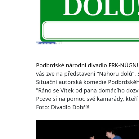
Podbrdské národní divadlo FRK-NÜG
vás zve na představení "Nahoru dolů". S
Situační autorská komedie Podbrdskéh
"Ráno se Vítek od pana domácího dozví
Pozve si na pomoc své kamarády, kteří 
Foto: Divadlo Dobříš