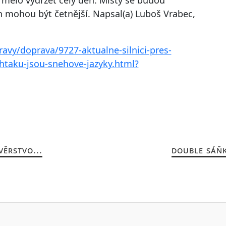
 mohou být četnější. Napsal(a) Luboš Vrabec,
ravy/doprava/9727-aktualne-silnici-pres-
htaku-jsou-snehove-jazyky.html?
VĚRSTVO...
DOUBLE SÁŇK