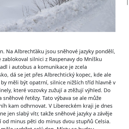
on. Na Albrechťáku jsou sněhové jazyky pondělí,
 zablokoval silnici z Raspenavy do Mníšku
adl i autobus a komunikace je zcela
ko, dá se jet přes Albrechtický kopec, kde ale
by měli být opatrní, silnice nižších tříd hlavně v
ly, které vozovky zužují a ztěžují výhled. Do
u a sněhové řetězy. Tato výbava se ale může
sníh kam odhrnovat. V Libereckém kraji je dnes
e jen slabý vítr, takže sněhové jazyky a závěje
jí od minus pěti do minus dvou stupňů Celsia.
mělo vydržet celý den. Místy se budou