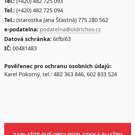
Tel.:
(+420) 482 725 093
Tel.:
(+420) 482 725 094
Tel.:
(starostka Jana Šťastná) 775 280 562
e-podatelna:
podatelna@oldrichov.cz
Datová schránka:
6tfbi63
IČ:
00481483
Pověřenec pro ochranu osobních údajů:
Karel Pokorný, tel.: 482 363 846, 602 833 524