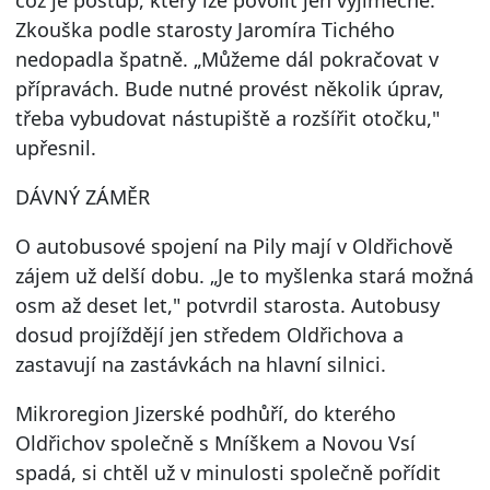
což je postup, který lze povolit jen výjimečně.
Zkouška podle starosty Jaromíra Tichého
nedopadla špatně. „Můžeme dál pokračovat v
přípravách. Bude nutné provést několik úprav,
třeba vybudovat nástupiště a rozšířit otočku,"
upřesnil.
DÁVNÝ ZÁMĚR
O autobusové spojení na Pily mají v Oldřichově
zájem už delší dobu. „Je to myšlenka stará možná
osm až deset let," potvrdil starosta. Autobusy
dosud projíždějí jen středem Oldřichova a
zastavují na zastávkách na hlavní silnici.
Mikroregion Jizerské podhůří, do kterého
Oldřichov společně s Mníškem a Novou Vsí
spadá, si chtěl už v minulosti společně pořídit