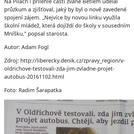
Na Pilách i přilehlé části zvané Betlém udělal
průzkum a zjišťoval, jaký by byl o nově zavedené
spojení zájem. „Nejvíce by novou linku využila
školní mládež, která dojíždí do školy v sousedním
Mníšku," popsal starosta.
Autor: Adam Fogl
Zdroj: http://liberecky.denik.cz/zpravy_region/v-
oldrichove-testovali-zda-jim-zvladne-projet-
autobus-20161102.html
Foto: Radim Šarapatka