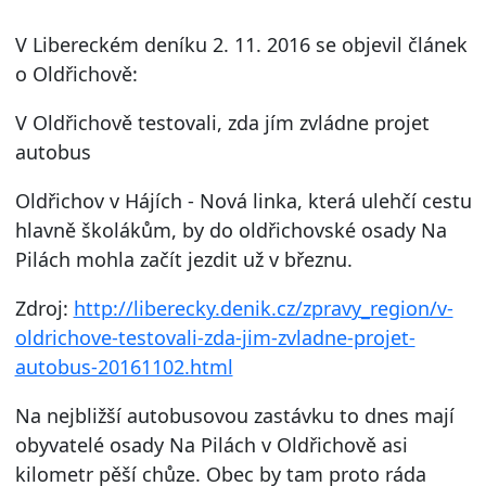
V Libereckém deníku 2. 11. 2016 se objevil článek
o Oldřichově:
V Oldřichově testovali, zda jím zvládne projet
autobus
Oldřichov v Hájích - Nová linka, která ulehčí cestu
hlavně školákům, by do oldřichovské osady Na
Pilách mohla začít jezdit už v březnu.
Zdroj:
http://liberecky.denik.cz/zpravy_region/v-
oldrichove-testovali-zda-jim-zvladne-projet-
autobus-20161102.html
Na nejbližší autobusovou zastávku to dnes mají
obyvatelé osady Na Pilách v Oldřichově asi
kilometr pěší chůze. Obec by tam proto ráda