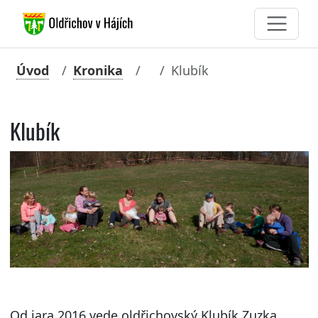
Úvod
Kronika
Klubík
Klubík
Od jara 2016 vede oldřichovský Klubík Zuzka