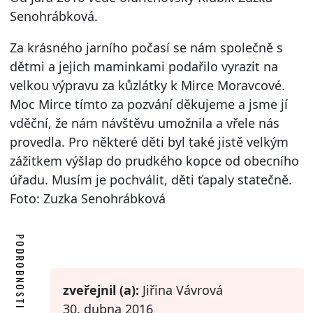
Senohrábková.
Za krásného jarního počasí se nám společně s
dětmi a jejich maminkami podařilo vyrazit na
velkou výpravu za kůzlátky k Mirce Moravcové.
Moc Mirce tímto za pozvání děkujeme a jsme jí
vděční, že nám návštěvu umožnila a vřele nás
provedla. Pro některé děti byl také jistě velkým
zážitkem výšlap do prudkého kopce od obecního
úřadu. Musím je pochválit, děti ťapaly statečně.
Foto: Zuzka Senohrábková
PODROBNOSTI
zveřejnil (a):
Jiřina Vávrová
30. dubna 2016