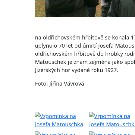
na oldřichovském hřbitově se konala 17
uplynulo 70 let od úmrtí Josefa Matous
oldřichovském hřbitově do hrobky rodin
Matouschek je znám zejména jako spol
Jizerských hor vydané roku 1927.
Foto: Jiřina Vávrová