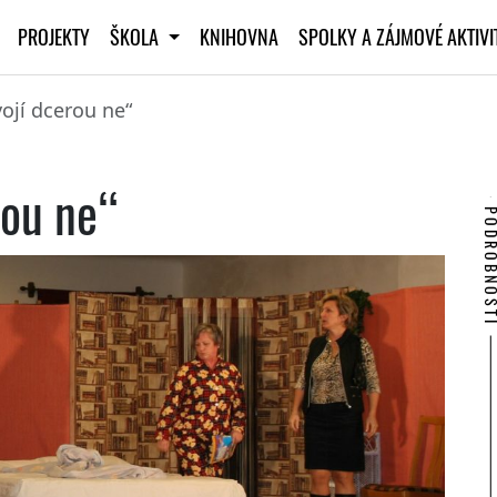
PROJEKTY
ŠKOLA
KNIHOVNA
SPOLKY A ZÁJMOVÉ AKTIV
vojí dcerou ne“
rou ne“
PODROBNO