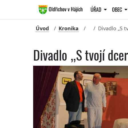
ÚŘAD
OBEC
Úvod
Kronika
Divadlo „S t
Divadlo „S tvojí dce