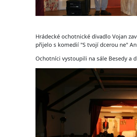
Hrádecké ochotnické divadlo Vojan zaví
přijelo s komedií "S tvojí dcerou ne" A
Ochotníci vystoupili na sále Besedy a 