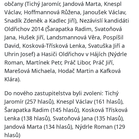
občany (Tichý Jaromír, Jandová Marta, Knespl
Václav, Hoffmannová Růžena, Janoušek Václav,
Snadík Zdeněk a Kadlec Jiří), Nezávislí kandidáti
Oldřichov 2014 (Šarapatka Radim, Svatoňová
Jana, Hušek Jiří, Landsmannová Věra, Pospíšil
David, Kosková-Třísková Lenka, Svatuška Jiří a
Uhrin Josef) a Hasiči Oldřichov v Hájích (Nýdrle
Roman, Martínek Petr, Práč Libor, Práč Jiří,
Marešová Michaela, Hodač Martin a Kafková
Klára).
Do nového zastupitelstva byli zvoleni: Tichý
Jaromír (257 hlasů), Knespl Václav (161 hlasů),
Šarapatka Radim (145 hlasů), Kosková Třísková
Lenka (138 hlasů), Svatoňová Jana (135 hlasů),
Jandová Marta (134 hlasů), Nýdrle Roman (129
hlasů)