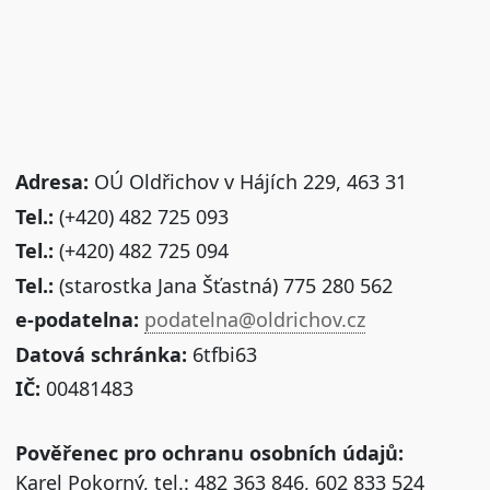
Adresa:
OÚ Oldřichov v Hájích 229, 463 31
Tel.:
(+420) 482 725 093
Tel.:
(+420) 482 725 094
Tel.:
(starostka Jana Šťastná) 775 280 562
e-podatelna:
podatelna@oldrichov.cz
Datová schránka:
6tfbi63
IČ:
00481483
Pověřenec pro ochranu osobních údajů:
Karel Pokorný, tel.: 482 363 846, 602 833 524